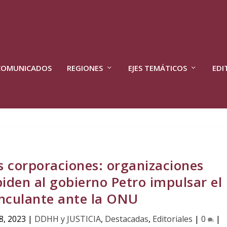
COMUNICADOS
REGIONES
EJES TEMÁTICOS
EDI
s corporaciones: organizaciones
piden al gobierno Petro impulsar el
nculante ante la ONU
8, 2023
|
DDHH y JUSTICIA
,
Destacadas
,
Editoriales
|
0
|