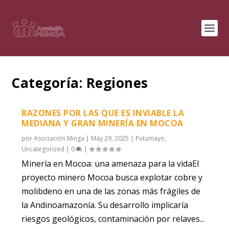
Categoría:
Regiones
RAZONES POR LAS QUE ES INVIABLE LA
MEDIANA Y GRAN MINERÍA EN MOCOA
por
Asociación Minga
|
May 29, 2025
|
Putumayo
,
Uncategorized
|
0
|
Minería en Mocoa: una amenaza para la vidaEl
proyecto minero Mocoa busca explotar cobre y
molibdeno en una de las zonas más frágiles de
la Andinoamazonía. Su desarrollo implicaría
riesgos geológicos, contaminación por relaves...