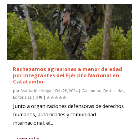
Rechazamos agresiones a menor de edad
por integrantes del Ejército Nacional en
Catatumbo
por
Asociación Minga
|
Feb 28, 2024
|
Catatumbo
,
Destacadas
,
Editoriales
|
0
|
Junto a organizaciones defensoras de derechos
humanos, autoridades y comunidad
internacional, el...