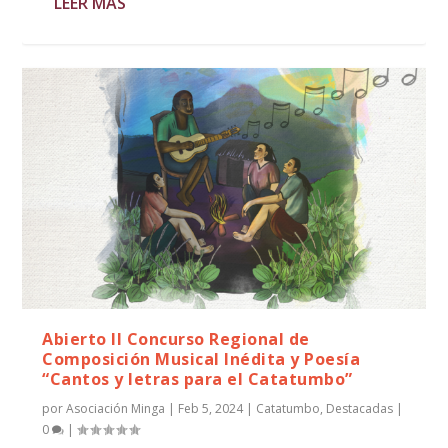
LEER MÁS
Abierto II Concurso Regional de
Composición Musical Inédita y Poesía
“Cantos y letras para el Catatumbo”
por
Asociación Minga
|
Feb 5, 2024
|
Catatumbo
,
Destacadas
|
0
|