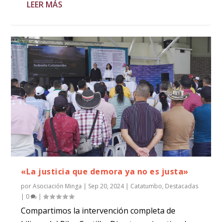
LEER MÁS
«La justicia que demora ya no es justa»
por
Asociación Minga
|
Sep 20, 2024
|
Catatumbo
,
Destacadas
|
0
|
Compartimos la intervención completa de