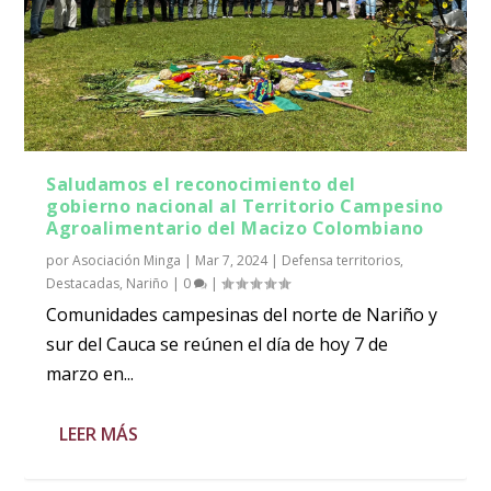
Saludamos el reconocimiento del
gobierno nacional al Territorio Campesino
Agroalimentario del Macizo Colombiano
por
Asociación Minga
|
Mar 7, 2024
|
Defensa territorios
,
Destacadas
,
Nariño
|
0
|
Comunidades campesinas del norte de Nariño y
sur del Cauca se reúnen el día de hoy 7 de
marzo en...
LEER MÁS