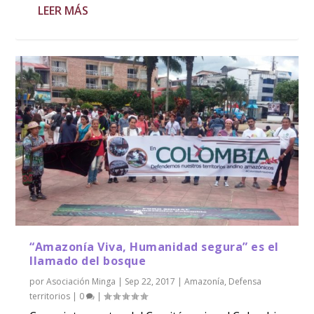
LEER MÁS
“Amazonía Viva, Humanidad segura” es el
llamado del bosque
por
Asociación Minga
|
Sep 22, 2017
|
Amazonía
,
Defensa
territorios
|
0
|