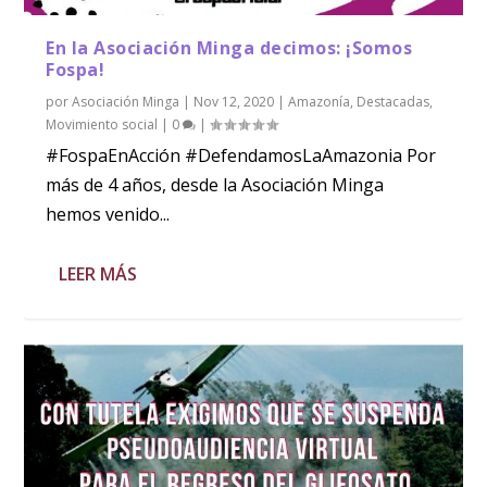
En la Asociación Minga decimos: ¡Somos
Fospa!
por
Asociación Minga
|
Nov 12, 2020
|
Amazonía
,
Destacadas
,
Movimiento social
|
0
|
#FospaEnAcción #DefendamosLaAmazonia Por
más de 4 años, desde la Asociación Minga
hemos venido...
LEER MÁS