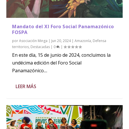
Mandato del XI Foro Social Panamazónico
FOSPA
por
Asociación Minga
|
Jun 20, 2024
|
Amazonía
,
Defensa
territorios
,
Destacadas
|
0
|
En este día, 15 de junio de 2024, concluimos la
undécima edición del Foro Social
Panamazónico....
LEER MÁS