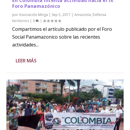
En Colombia intensa actividad hacia el IX
Foro Panamazónico
por
Asociación Minga
|
Sep 5, 2017
|
Amazonía
,
Defensa
territorios
|
0
|
Compartimos el artículo publicado por el Foro
Social Panamazonico sobre las recientes
actividades...
LEER MÁS