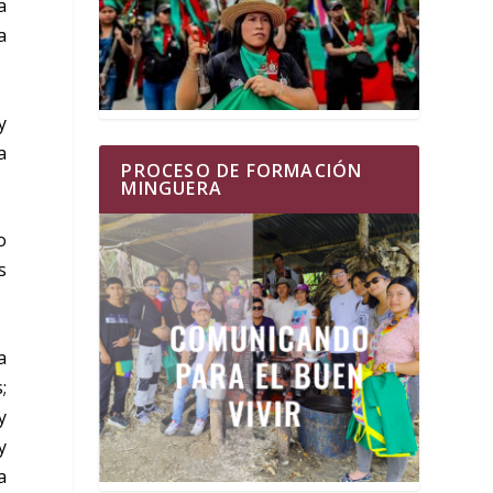
a
a
y
a
PROCESO DE FORMACIÓN
MINGUERA
o
s
a
;
y
y
a