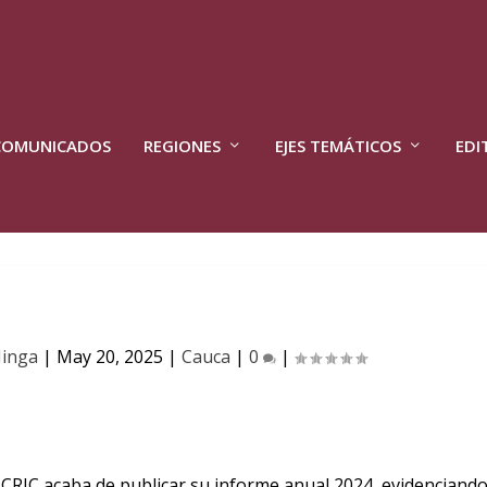
COMUNICADOS
REGIONES
EJES TEMÁTICOS
EDI
Minga
|
May 20, 2025
|
Cauca
|
0
|
CRIC acaba de publicar su informe anual 2024, evidenciand