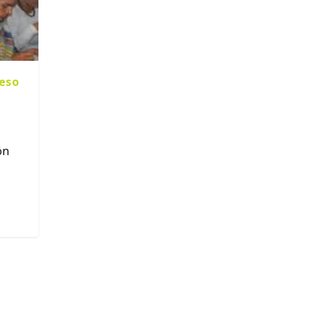
reso
ón