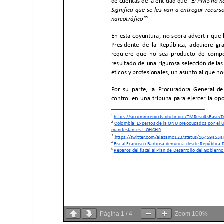
Página
1
/
4
Zoom
100%