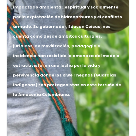
impactado ambiental, espiritual y socialmente
por la explotación de hidrocarburos y el conflicto
armado. Su gobernador, Eduvan Coicue, nos
cuenta cómo desde ámbitos culturales,
jurídicos, de movilización, pedagogía e
incidencia han resistido la amenaza del modelo
extractivista, en una lucha por la vida y
pervivencia donde los Kiwe Thegnas (Guardias
indígenas) son protagonistas en este terruño de
la Amazonía Colombiana.