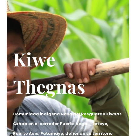
Kiwe
Thegnas
Comunidad indígena Nasa del Resguardo Kiwnas
Cxhab en el corredor Puerto Vega – Teteye,
Puerto Asís, Putumayo, defiende su territorio