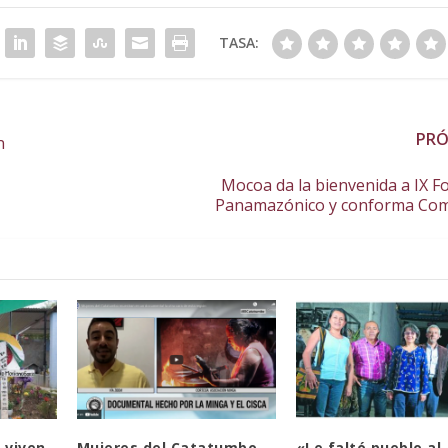
TASA:
PR
n
Mocoa da la bienvenida a IX Fo
Panamazónico y conforma Comi
 viven
Mujeres del Catatumbo
«Le faltó pueblo al