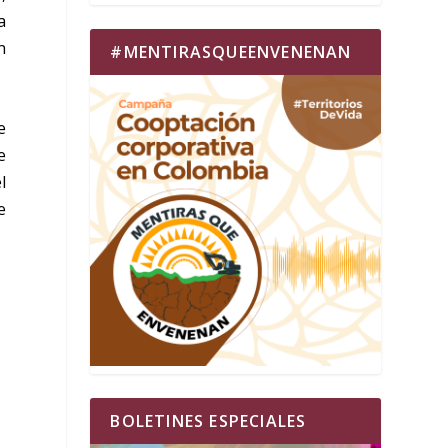
a
n
#MENTIRASQUEENVENENAN
e
e
l
e
BOLETINES ESPECIALES