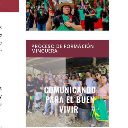
s
a
a
PROCESO DE FORMACIÓN
e
MINGUERA
s
y
s
,