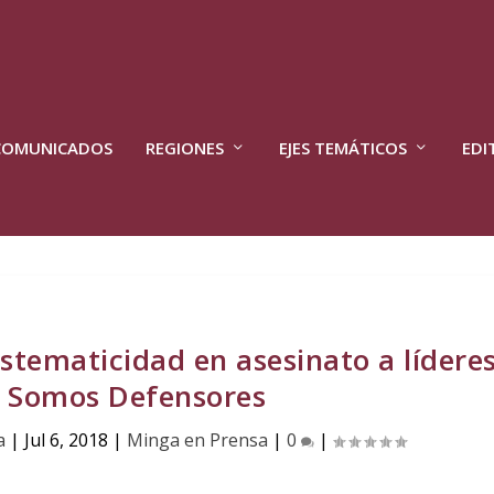
COMUNICADOS
REGIONES
EJES TEMÁTICOS
EDI
stematicidad en asesinato a lídere
: Somos Defensores
a
|
Jul 6, 2018
|
Minga en Prensa
|
0
|