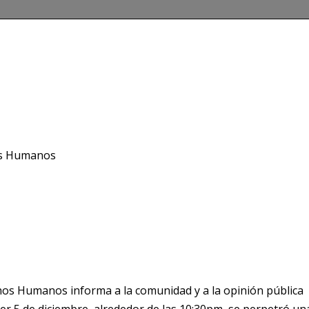
hos Humanos
chos Humanos informa a la comunidad y a la opinión pública
yer 5 de diciembre, alrededor de las 10:30pm, se perpetró un