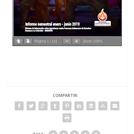
Página
1
/
111
Zoom
100%
COMPARTIR: