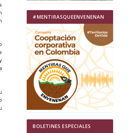
s
n
#MENTIRASQUEENVENENAN
n
o
e
y
a
u
o
u
BOLETINES ESPECIALES