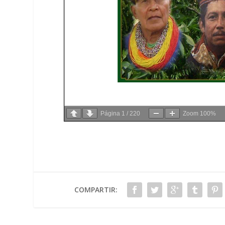
Página
1
/
220
Zoom
100%
COMPARTIR: