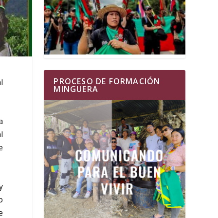
PROCESO DE FORMACIÓN
l
MINGUERA
a
l
e
y
o
e