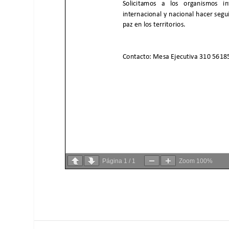
Página
1
/
1
Zoom
100%