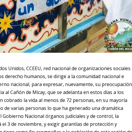
os Unidos, CCEEU, red nacional de organizaciones sociales
os derecho humanos, se dirige a la comunidad nacional e
ierno nacional, para expresar, nuevamente, su preocupació
a al Cañón de Micay, que se adelanta en estos días a los
n cobrado la vida al menos de 72 personas, en su mayoría
ado de varias personas lo que ha generado una dramática
el Gobierno Nacional órganos judiciales y de control, la
á el 3 de noviembre, y exigir garantías de protección y
e tiene como fin acompañar a la población de esta región de