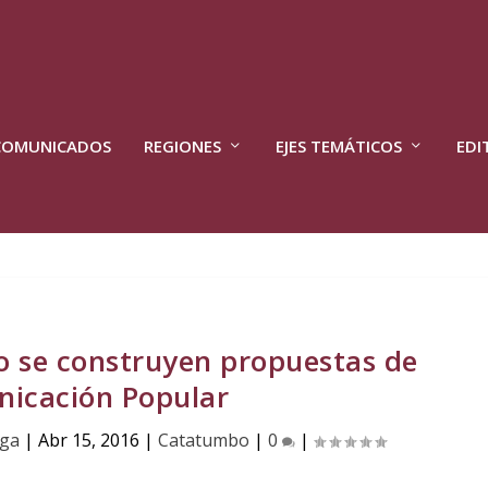
COMUNICADOS
REGIONES
EJES TEMÁTICOS
EDI
 se construyen propuestas de
icación Popular
nga
|
Abr 15, 2016
|
Catatumbo
|
0
|