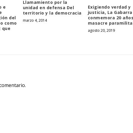
Llamamiento por la
o e
Exigiendo verdad y
unidad en defensa Del
e
justicia, La Gabarra
territorio y la democracia
ión del
conmemora 20 años
marzo 4, 2014
ro como
masacre paramilita
z que
agosto 20, 2019
 comentario.