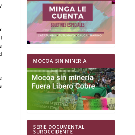
y
r
l
e
d
MOCOA SIN MINERIA
e
s
SERIE DOCUMENTAL
SUROCCIDENTE