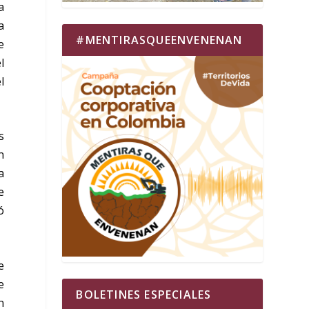
a
a
#MENTIRASQUEENVENENAN
e
l
l
s
n
a
e
ó
e
e
BOLETINES ESPECIALES
n