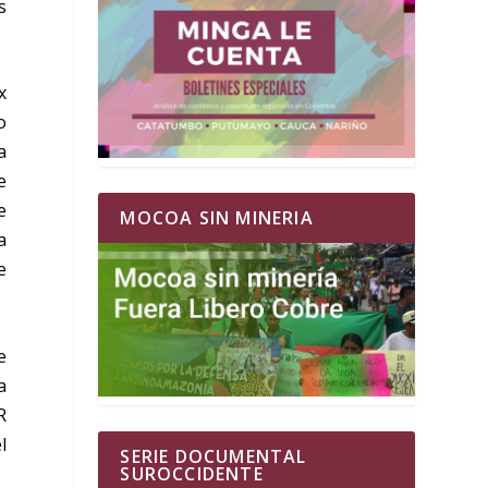
s
x
o
a
e
e
MOCOA SIN MINERIA
a
e
e
a
R
l
SERIE DOCUMENTAL
SUROCCIDENTE