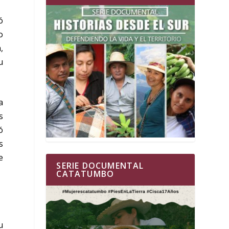
ó
o
,
u
a
s
ó
s
e
SERIE DOCUMENTAL
CATATUMBO
u