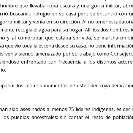
hombre que llevaba ropa oscura y una gorra militar, abri
 corrió buscando refugio en su casa pero se encontró con u
ra militar y venía en su dirección. Al no tener escapatori
mente recogía el agua para su hogar. Allí los dos hombres l
ho y al comprobar que estaba sin vida, se marcharon si
a que vio toda la escena desde su casa, no tiene informació
uis venía siendo amenazado por su trabajo como Consejero
iéndose enfrentado con frecuencia a los distintos actore
io.
pañar los últimos momentos de este líder cuya dedicació
han sido asesinados al menos 75 líderes indígenas, es decir
 los pueblos ancestrales; sin contar el resto de població