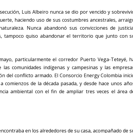
ecución, Luis Albeiro nunca se dio por vencido y sobrevivi
muerte, haciendo uso de sus costumbres ancestrales, arraig
naturaleza. Nunca abandonó sus convicciones de justicia
s, tampoco quiso abandonar el territorio que junto con s
mayo, particularmente el corredor Puerto Vega-Teteyé, h
tre las comunidades indígenas y campesinas y las empresa
ión del conflicto armado. El Consorcio Energy Colombia inici
s a comienzos de la década pasada, y desde hace unos año
cencia ambiental con el fin de ampliar tres veces el área d
se encontraba en los alrededores de su casa, acompañado de s