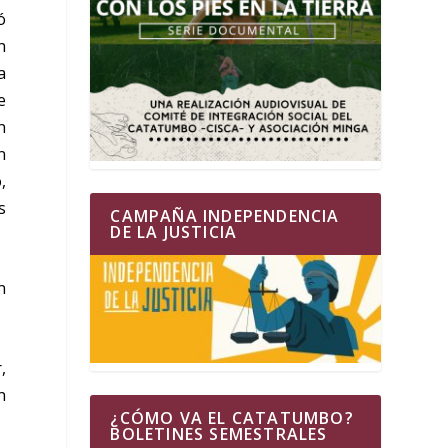
ó
n
a
e
n
n
,
s
CAMPAÑA INDEPENDENCIA
DE LA JUSTICIA
n
,
n
¿CÓMO VA EL CATATUMBO?
BOLETINES SEMESTRALES