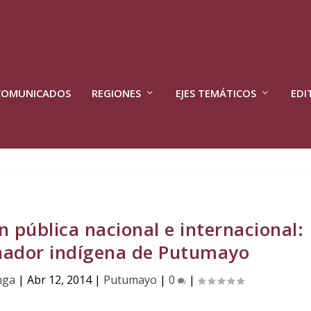
COMUNICADOS
REGIONES
EJES TEMÁTICOS
EDI
 pública nacional e internacional:
nador indígena de Putumayo
nga
|
Abr 12, 2014
|
Putumayo
|
0
|