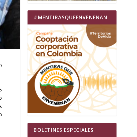
#MENTIRASQUEENVENENAN
n
5
o
.
a
BOLETINES ESPECIALES