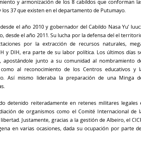
cimiento y armonización de los 8 cabildos que conforman la
y los 37 que existen en el departamento de Putumayo.
esde el año 2010 y gobernador del Cabildo Nasa Yu’ luuc
, desde el año 2011. Su lucha por la defensa del el territori
taciones por la extracción de recursos naturales, meg
DH y DIH, era parte de su labor política. Los últimos días s
o, apostándole junto a su comunidad al nombramiento d
í como al reconocimiento de los Centros educativos y l
nto. Así mismo lideraba la preparación de una Minga d
as.
sido detenido reiteradamente en retenes militares legales 
ediación de organismos como el Comité Internacional de l
ibertad. Justamente, gracias a la gestión de Albeiro, el CIC
ígena en varias ocasiones, dada su ocupación por parte de