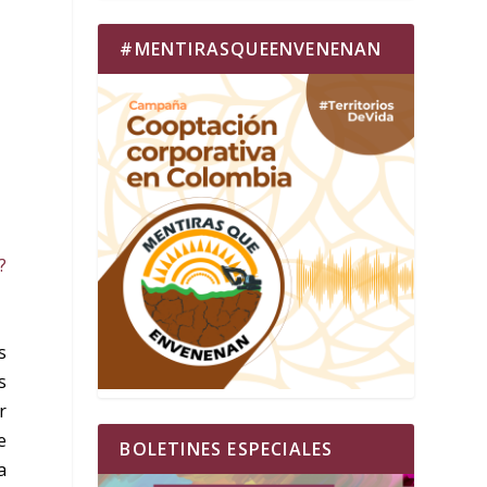
#MENTIRASQUEENVENENAN
?
s
s
r
e
BOLETINES ESPECIALES
a