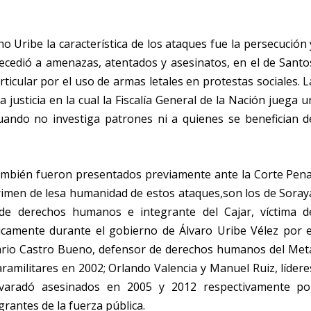
 Uribe la característica de los ataques fue la persecución 
ecedió a amenazas, atentados y asesinatos, en el de Santo
ticular por el uso de armas letales en protestas sociales. L
a justicia en la cual la Fiscalía General de la Nación juega u
uando no investiga patrones ni a quienes se benefician d
 también fueron presentados previamente ante la Corte Pena
 crimen de lesa humanidad de estos ataques,son los de Soray
de derechos humanos e integrante del Cajar, víctima d
icamente durante el gobierno de Álvaro Uribe Vélez por e
Mario Castro Bueno, defensor de derechos humanos del Met
ramilitares en 2002; Orlando Valencia y Manuel Ruiz, lídere
varadó asesinados en 2005 y 2012 respectivamente po
grantes de la fuerza pública.