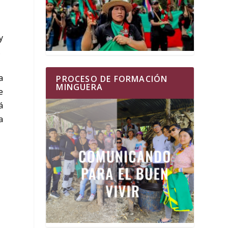
y
.
a
PROCESO DE FORMACIÓN
MINGUERA
e
á
a