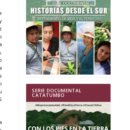
e
y
z
o
a
,
o
a
s
o
SERIE DOCUMENTAL
u
CATATUMBO
5
a