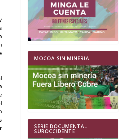
y
s
a
n
e
MOCOA SIN MINERIA
l
a
e
l
a
s
SERIE DOCUMENTAL
r
SUROCCIDENTE