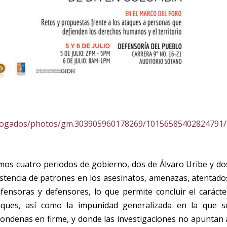
abogados/photos/gm.303905960178269/10156585402824791/
imos cuatro periodos de gobierno, dos de Álvaro Uribe y do
istencia de patrones en los asesinatos, amenazas, atentado
ensoras y defensores, lo que permite concluir el carácte
aques, así como la impunidad generalizada en la que s
ondenas en firme, y donde las investigaciones no apuntan 