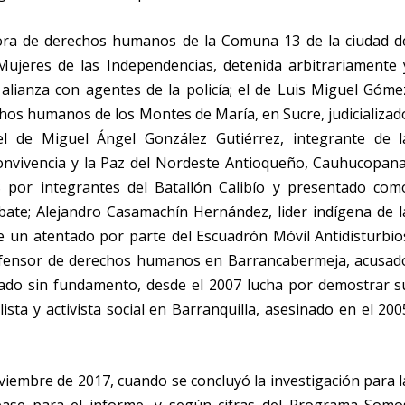
ora de derechos humanos de la Comuna 13 de la ciudad d
Mujeres de las Independencias, detenida arbitrariamente 
alianza con agentes de la policía; el de Luis Miguel Góme
chos humanos de los Montes de María, en Sucre, judicializad
l de Miguel Ángel González Gutiérrez, integrante de l
onvivencia y la Paz del Nordeste Antioqueño, Cauhucopana
por integrantes del Batallón Calibío y presentado com
bate; Alejandro Casamachín Hernández, lider indígena de l
de un atentado por parte del Escuadrón Móvil Antidisturbio
efensor de derechos humanos en Barrancabermeja, acusad
zado sin fundamento, desde el 2007 lucha por demostrar s
ista y activista social en Barranquilla, asesinado en el 200
iembre de 2017, cuando se concluyó la investigación para l