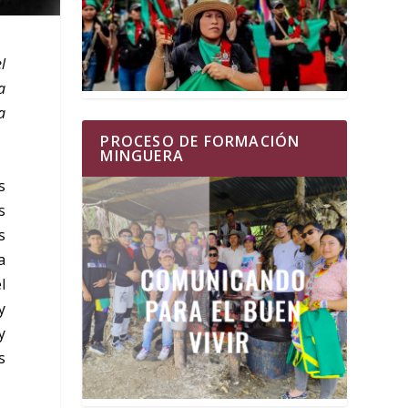
l
a
a
PROCESO DE FORMACIÓN
MINGUERA
s
s
s
a
l
y
y
s