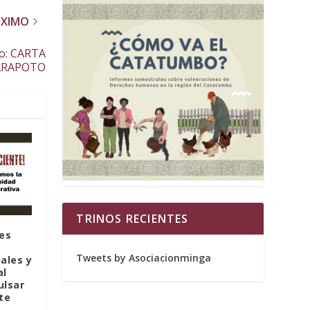
ÓXIMO
co: CARTA
ARAPOTO
TRINOS RECIENTES
des
Tweets by Asociacionminga
ales y
al
ulsar
te