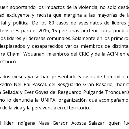
guen soportando los impactos de la violencia, no solo desd
d excluyente y racista que margina a las mayorías de l
ntal y política. De los 80 casos de asesinatos de líderes 
nsores para el 2016, 15 personas pertenecían a pueblo
 los líderes y lideresas comunales. Solamente en los primero
esplazados y desaparecidos varios miembros de distinta
ra Chamí, Wouanan, miembros del CRIC y de la ACIN en e
n Chocó.
s dos meses ya se han presentado 5 casos de homicidio: e
Pedro Nel Pai Pascal, del Resguardo Gran Rosario; Jhonn
 Sellada; y Ever Goyes del Resguardo Pulgande Tronquería
como lo denuncia la UNIPA, organización que acompañamo
e la vida y la pervivencia en el territorio.
l líder Indígena Nasa Gerson Acosta Salazar, quien fu