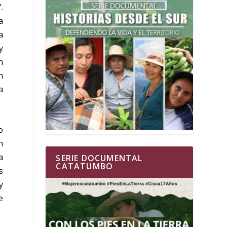
.
a
a
y
n
n
a
o
n
a
SERIE DOCUMENTAL
CATATUMBO
s
y
e