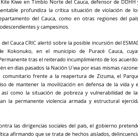
 Kite Kiwe en Timbío Norte del Cauca, defensor de DDHH 
mentable profundiza la crítica situación de violación de lo
partamento del Cauca, como en otras regiones del país
frodescendientes y campesinos.
a del Cauca CRIC alertó sobre la posible incursión del ESMA
o de Kokonuko, en el municipio de Puracé Cauca, cuya
rmanente tras el reiterado incumplimiento de los acuerdo
bién en días pasados la Nación U´wa por esas mismas razone
 comunitario frente a la reapertura de Zizuma, el Parqu
so de mantener la movilización en defensa de la vida y e
, así como la situación de pobreza y vulnerabilidad de la
an la permanente violencia armada y estructural ejercid
ontra las dirigencias sociales del país, el gobierno pretend
ítica afirmando que se trata de hechos aislados, delincuenci