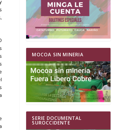
y
s
,
D
s
MOCOA SIN MINERIA
s
s
e
l
s
a
SERIE DOCUMENTAL
e
SUROCCIDENTE
a