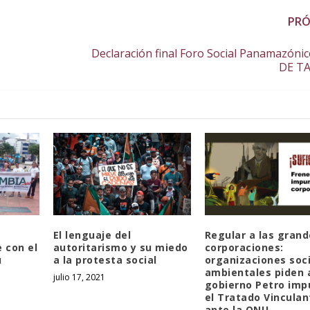
PR
Declaración final Foro Social Panamazóni
DE T
El lenguaje del
Regular a las gran
 con el
autoritarismo y su miedo
corporaciones:
ú
a la protesta social
organizaciones soci
ambientales piden 
julio 17, 2021
gobierno Petro imp
el Tratado Vinculan
ante la ONU