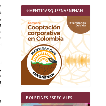
e
#MENTIRASQUEENVENENAN
a
y
s
s
s
l
l
y
;
s
BOLETINES ESPECIALES
e