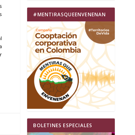
s
s
#MENTIRASQUEENVENENAN
l
a
r
BOLETINES ESPECIALES