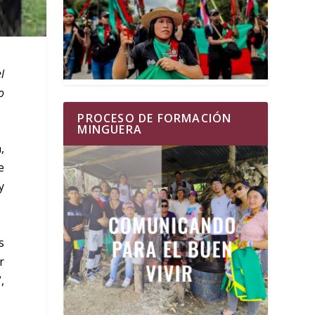
l
o
PROCESO DE FORMACIÓN
MINGUERA
,
e
y
s
r
,