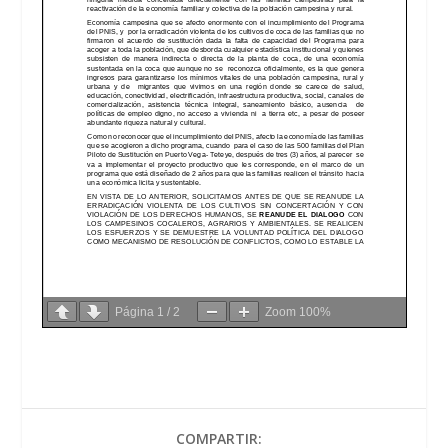
Página
1
/
2
Zoom
100%
COMPARTIR: