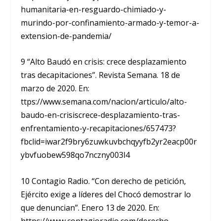
humanitaria-en-resguardo-chimiado-y-
murindo-por-confinamiento-armado-y-temor-a-
extension-de-pandemia/
9 “Alto Baudó en crisis: crece desplazamiento
tras decapitaciones”. Revista Semana. 18 de
marzo de 2020. En:
ttps://www.semana.com/nacion/articulo/alto-
baudo-en-crisiscrece-desplazamiento-tras-
enfrentamiento-y-recapitaciones/657473?
fbclid=iwar2f9bry6zuwkuvbchqyyfb2yr2eacp00r
ybvfuobew598qo7nczny003l4
10 Contagio Radio. “Con derecho de petición,
Ejército exige a líderes del Chocó demostrar lo
que denuncian”. Enero 13 de 2020. En:
https://www.contagioradio.com/derecho-