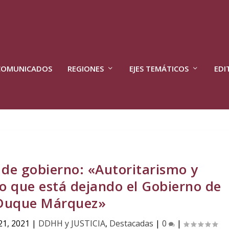
COMUNICADOS
REGIONES
EJES TEMÁTICOS
EDI
 de gobierno: «Autoritarismo y
do que está dejando el Gobierno de
 Duque Márquez»
21, 2021
|
DDHH y JUSTICIA
,
Destacadas
|
0
|