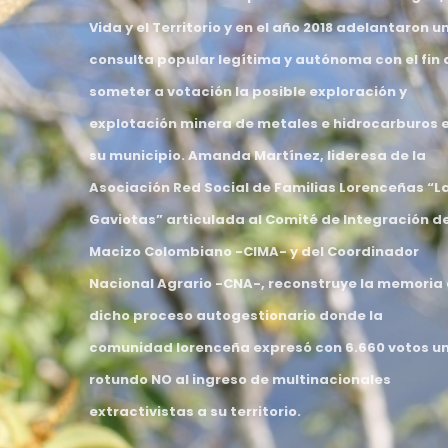
Vida y el Territorio y en el año 2018 adelantaron u
consulta popular legítima y autónoma con el fin 
someter a votación la posible exploración y
explotación minera de metales e hidrocarburos 
su municipio. Amanda Martínez, lideresa de la
Asociación Red Social de Familias Lorenceñas “L
Gaviotas” articulada al Comité de Integración de
Macizo Colombiano -CIMA- y del Coordinador
Nacional Agrario -CNA-, reconstruye la memoria
dicho proceso autogestionario donde la
comunidad lorenceña expresó con 6.660 votos u
rotundo NO al ingreso de multinacionales
extractivistas a su territorio.