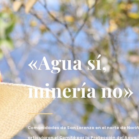
«Agua sí,
minería no»
Comunidades de San Lorenzo en el norte de Nariñ
articularon el Comité por la Protección del Agua, 