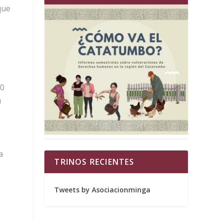
que
60
u
a
TRINOS RECIENTES
Tweets by Asociacionminga