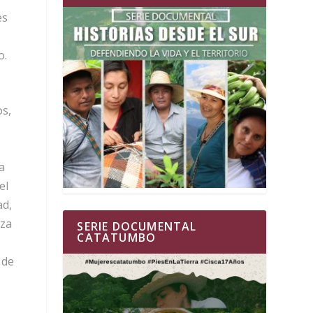
es
o.
os,
a
el
ad,
nza
SERIE DOCUMENTAL
CATATUMBO
 de