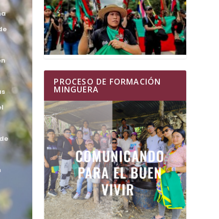
na
de
en
PROCESO DE FORMACIÓN
MINGUERA
as
l
 de
n