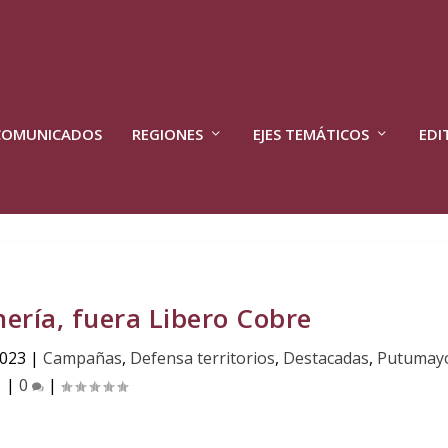
COMUNICADOS
REGIONES
EJES TEMÁTICOS
EDI
ería, fuera Libero Cobre
2023
|
Campañas
,
Defensa territorios
,
Destacadas
,
Putumay
|
0
|