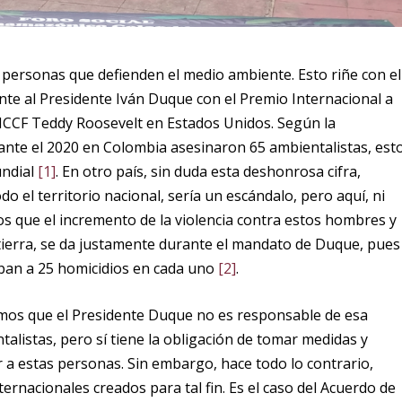
 personas que defienden el medio ambiente. Esto riñe con el
nte al Presidente Iván Duque con el Premio Internacional a
 ICCF Teddy Roosevelt en Estados Unidos. Según la
rante el 2020 en Colombia asesinaron 65 ambientalistas, est
undial
[1]
. En otro país, sin duda esta deshonrosa cifra,
do el territorio nacional, sería un escándalo, pero aquí, ni
os que el incremento de la violencia contra estos hombres y
 tierra, se da justamente durante el mandato de Duque, pues
aban a 25 homicidios en cada uno
[2]
.
amos que el Presidente Duque no es responsable de esa
talistas, pero sí tiene la obligación de tomar medidas y
r a estas personas. Sin embargo, hace todo lo contrario,
ernacionales creados para tal fin. Es el caso del Acuerdo de