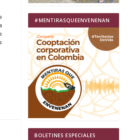
e
#MENTIRASQUEENVENENAN
a
e
s
BOLETINES ESPECIALES