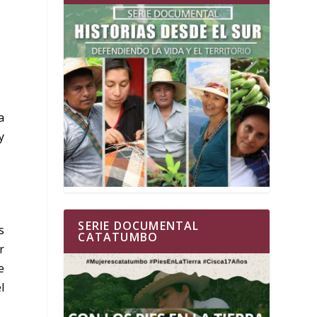
a
y
SERIE DOCUMENTAL
s
CATATUMBO
r
e
l