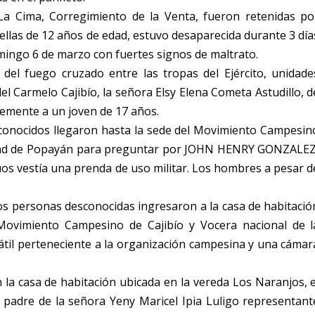
 Cima, Corregimiento de la Venta, fueron retenidas po
llas de 12 años de edad, estuvo desaparecida durante 3 día
omingo 6 de marzo con fuertes signos de maltrato.
l fuego cruzado entre las tropas del Ejército, unidade
del Carmelo Cajibío, la señora Elsy Elena Cometa Astudillo, d
vemente a un joven de 17 años.
onocidos llegaron hasta la sede del Movimiento Campesin
cuidad de Popayán para preguntar por JOHN HENRY GONZALEZ
duos vestía una prenda de uso militar. Los hombres a pesar d
os personas desconocidas ingresaron a la casa de habitació
ovimiento Campesino de Cajibío y Vocera nacional de l
il perteneciente a la organización campesina y una cámar
 la casa de habitación ubicada en la vereda Los Naranjos, e
y padre de la señora Yeny Maricel Ipia Luligo representant