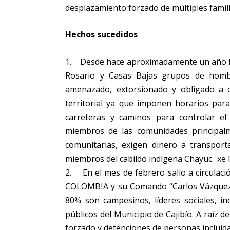
desplazamiento forzado de múltiples famili
Hechos sucedidos
1. Desde hace aproximadamente un año h
Rosario y Casas Bajas grupos de hom
amenazado, extorsionado y obligado a d
territorial ya que imponen horarios par
carreteras y caminos para controlar el
miembros de las comunidades principalm
comunitarias, exigen dinero a transpor
miembros del cabildo indígena Chayuc¨xe F
2. En el mes de febrero salio a circul
COLOMBIA y su Comando “Carlos Vázquez 
80% son campesinos, líderes sociales, in
públicos del Municipio de Cajibío. A raíz
forzado y detenciones de personas incluida