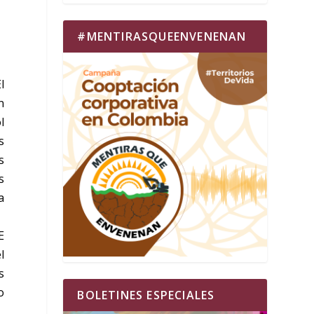
#MENTIRASQUEENVENENAN
l
n
l
s
s
s
a
E
l
s
o
BOLETINES ESPECIALES