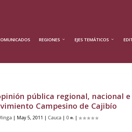
COMUNICADOS
REGIONES
EJES TEMÁTICOS
EDI
pinión pública regional, nacional e
ovimiento Campesino de Cajibío
Minga
|
May 5, 2011
|
Cauca
|
0
|