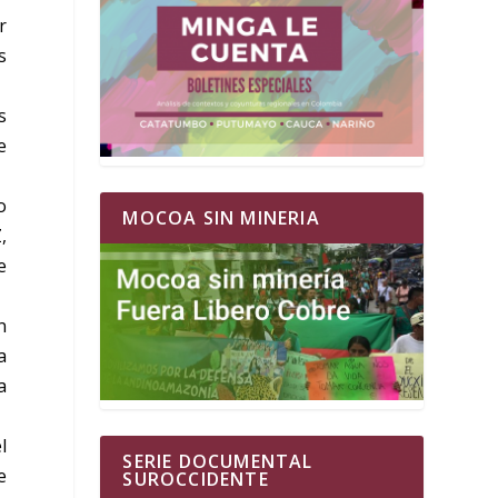
r
s
s
e
o
MOCOA SIN MINERIA
,
e
n
a
a
l
SERIE DOCUMENTAL
e
SUROCCIDENTE