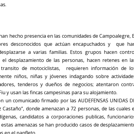
as.
an hecho presencia en las comunidades de Campoalegre, E
bres desconocidos que actúan encapuchados y que ha
esplazarse a varias familias. Estos grupos hacen contro
a el desplazamiento de las personas, hacen retenes en la
 transito de motociclistas, requieren información de lo
ente niños, niñas y jóvenes indagando sobre actividade
tadores, tenderos y dueños de negocios; atentaron contr
iu y usan las fincas campesinas para su alojamiento.
ación un comunicado firmado por las AUDEFENSAS UNIDAS D
Castaño”, donde amenazan a 72 personas, de las cuales e
dígenas, candidatos a corporaciones publicas, funcionario
 de estas amenazas se han producido casos de desplazamient
s en el panfleto.