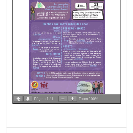
Página
1
/
1
Zoom
100%