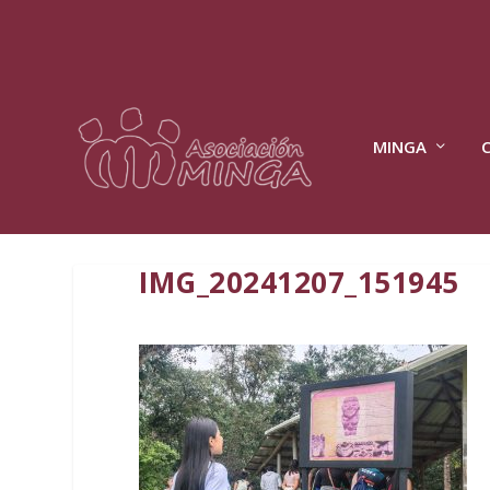
MINGA
IMG_20241207_151945