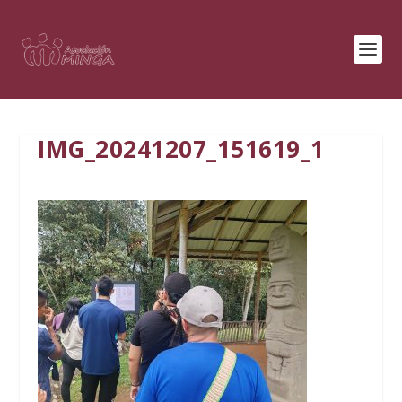
IMG_20241207_151619_1